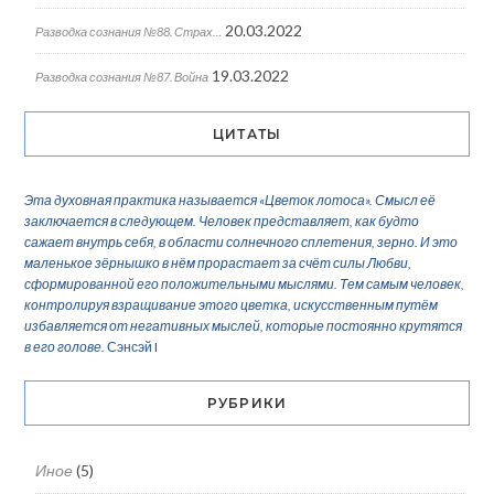
20.03.2022
Разводка сознания №88. Страх…
19.03.2022
Разводка сознания №87. Война
ЦИТАТЫ
Эта духовная практика называется «Цветок лотоса». Смысл её
заключается в следующем. Человек представляет, как будто
сажает внутрь себя, в области солнечного сплетения, зерно. И это
маленькое зёрнышко в нём прорастает за счёт силы Любви,
сформированной его положительными мыслями. Тем самым человек,
контролируя взращивание этого цветка, искусственным путём
избавляется от негативных мыслей, которые постоянно крутятся
в его голове.
Сэнсэй I
РУБРИКИ
Иное
(5)